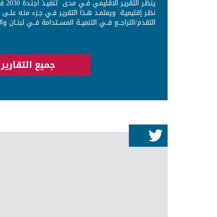
ينظـر 
نظـر إقليميـة. ويعتمـد هـذا التقريـر فـي جـزء منـه علـى ال
التقدم/التراجــع فــي التنميــة المســتدامة فــي لبنــان 
جميع التقارير