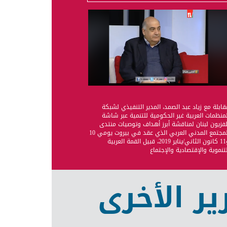
قابلة مع زياد عبد الصمد، المدير التنفيذي لشبكة
لمنظمات العربية غير الحكومية للتنمية عبر شاشة
لفزيون لبنان لمناقشة أبرز أهداف وتوصيات منتدى
المجتمع المدني العربي الذي عقد في بيروت يومي 10
و11 كانون الثاني/يناير 2019، قبيل القمة العربية
لتنموية والإقتصادية والإجتماع
ير الأخرى