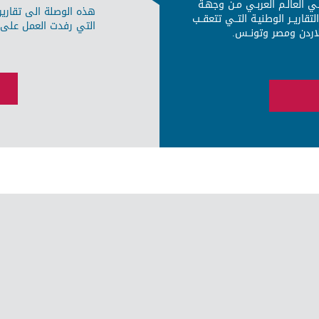
التقريـر الاقليمي فـي مدى تنفيـذ أجنـدة 2030 فـي العالـم العربـي مـن وجهـة
هذه الوصلة الى تقارير 
تقاريــر الوطنيـة التــي تتعقــب
التي رفدت العمل على اجندة 2030 التنمي
والاردن ومصر وتونــس.